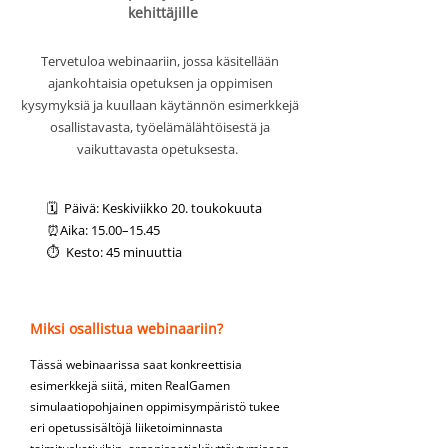
kehittäjille
Tervetuloa webinaariin, jossa käsitellään
ajankohtaisia opetuksen ja oppimisen
kysymyksiä ja kuullaan käytännön esimerkkejä
osallistavasta, työelämälähtöisestä ja
vaikuttavasta opetuksesta.
🗓 Päivä: Keskiviikko 20. toukokuuta
⏰Aika: 15.00–15.45
⏱ Kesto: 45 minuuttia
Miksi osallistua webinaariin?
Tässä webinaarissa saat konkreettisia
esimerkkejä siitä, miten RealGamen
simulaatiopohjainen oppimisympäristö tukee
eri opetussisältöjä liiketoiminnasta