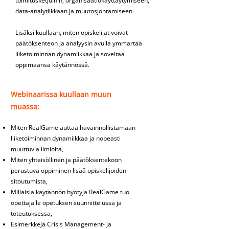
toimitusketjuihin, organisaatiokäyttäytymiseen,
data-analytiikkaan ja muutosjohtamiseen.
Lisäksi kuullaan, miten opiskelijat voivat
päätöksenteon ja analyysin avulla ymmärtää
liiketoiminnan dynamiikkaa ja soveltaa
oppimaansa käytännössä.
Webinaarissa kuullaan muun
muassa:
Miten RealGame auttaa havainnollistamaan
liiketoiminnan dynamiikkaa ja nopeasti
muuttuvia ilmiöitä,
Miten yhteisöllinen ja päätöksentekoon
perustuva oppiminen lisää opiskelijoiden
sitoutumista,
Millaisia käytännön hyötyjä RealGame tuo
opettajalle opetuksen suunnittelussa ja
toteutuksessa,
Esimerkkejä Crisis Management- ja